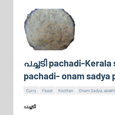
പച്ചടി pachadi-Kerala 
pachadi- onam sadya 
Curry
Feast
Koottan
Onam Sadya, ഓ
February
20,
പച്ചടി
2012