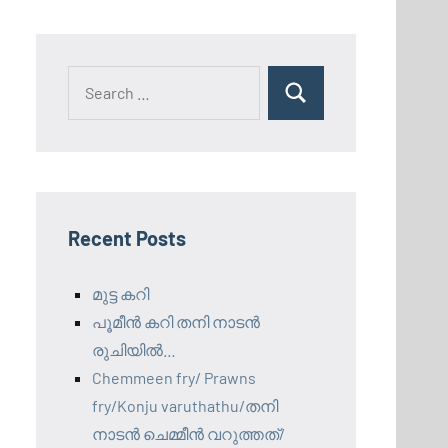
Search
Search
for:
Recent Posts
മുട്ട കറി
പൂമീൻ കറി തനി നാടൻ
രുചിയിൽ…
Chemmeen fry/ Prawns
fry/Konju varuthathu/തനി
നാടൻ ചെമ്മീൻ വറുത്തത്/