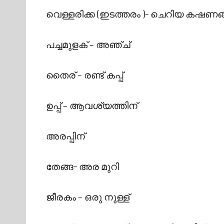
വെള്ളരിക്ക (ഇടത്തരം )- ചെറിയ കഷണങ്
പച്ചമുളക് – അഞ്ച്
തൈര് – രണ്ട് കപ്പ്‌
ഉപ്പ് – ആവശ്യത്തിന്
അരപ്പിന്
തേങ്ങ- അര മുറി
ജീരകം – ഒരു നുള്ള്