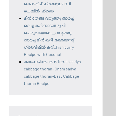
കൊഞ്ച് ഫ്രൈ/ഈസി
ചെമ്മീൻ ഫ്രൈ
മീൻ തേങ്ങ വറുത്തു അരച്ച്
വെച്ച കറി,നാടൻ രുചി
പെരുമയോടെ …വറുത്തു
അരച്ച മീൻ കറി..കോക്കനട്ട്
ഗ്രേവി മീൻ കറി..Fish curry
Recipe with Coconut.
കാബേജ് തോരൻ-Kerala sadya
cabbage thoran- Onam sadya
cabbage thoran-Easy Cabbage
thoran Recipe