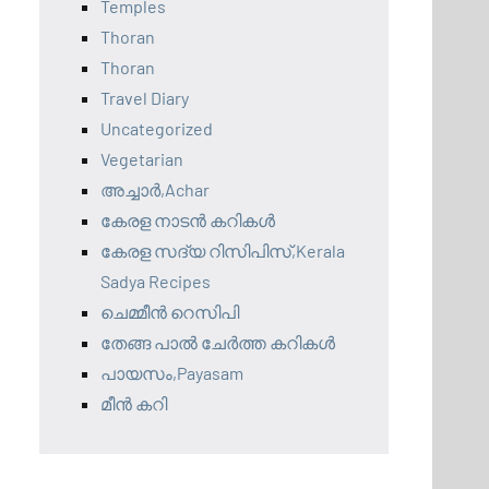
Temples
Thoran
Thoran
Travel Diary
Uncategorized
Vegetarian
അച്ചാർ,Achar
കേരള നാടൻ കറികൾ
കേരള സദ്യ റിസിപിസ്,Kerala
Sadya Recipes
ചെമ്മീൻ റെസിപി
തേങ്ങ പാൽ ചേർത്ത കറികൾ
പായസം,Payasam
മീൻ കറി