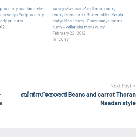
ippu curry naadan style-
വെള്ളരിക്ക മോര് കറി moru curry
nam sadya Parippu curry
(curry from curd / Butter milk)- Kerala
Parippu curry
sadya Moru curry- Onam sadya morru
012
curry – vellarikka moru curry
February 22, 2012
In "Curry"
Next Post
-
ബീന്‍സ്‌ തോരന്‍ Beans and carrot Thoran
a
Naadan style