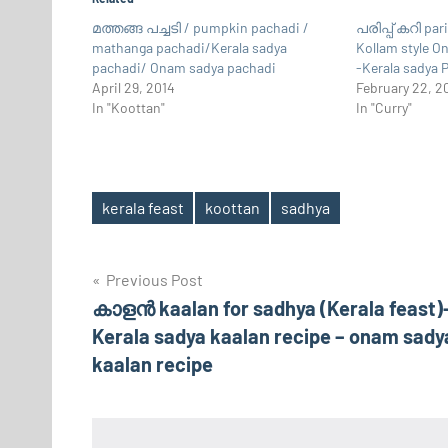
മത്തങ്ങ പച്ചടി / pumpkin pachadi /
പരിപ്പ് കറി par
mathanga pachadi/Kerala sadya
Kollam style O
pachadi/ Onam sadya pachadi
-Kerala sadya 
April 29, 2014
February 22, 2
In "Koottan"
In "Curry"
kerala feast
koottan
sadhya
Tags
Post
Previous Post
കാളന്‍ kaalan for sadhya (Kerala feast)
navigation
Kerala sadya kaalan recipe – onam sady
kaalan recipe