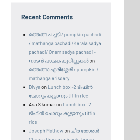
Recent Comments
മത്തങ്ങ പച്ചടി / pumpkin pachadi
/ mathanga pachadi/Kerala sadya
pachadi/ Onam sadya pachadi -
നാടന്‍ പാചക കുറിപ്പുകള്‍
on
മത്തങ്ങാ എരിശ്ശേരി / pumpkin /
mathanga erissery
Divya
on
Lunch box -2 ടിഫിൻ
ചോറും കൂട്ടാനും tiffin rice
Asa S kumar
on
Lunch box -2
ടിഫിൻ ചോറും കൂട്ടാനും tiffin
rice
Joseph Mathew
on
ചീര തോരൻ
Cheera thoran spinach thoran