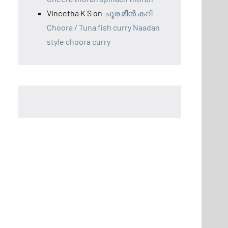
Vineetha K S
on
ചൂര മീന്‍ കറി
Choora / Tuna fish curry Naadan
style choora curry