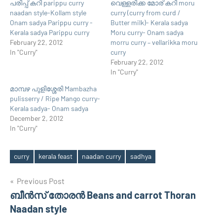
പരിപ്പ് കറി parippu curry
വെള്ളരിക്ക മോര് കറി moru
naadan style-Kollam style
curry (curry from curd /
Onam sadya Parippu curry -
Butter milk)- Kerala sadya
Kerala sadya Parippu curry
Moru curry- Onam sadya
February 22, 2012
morru curry – vellarikka moru
In "Curry"
curry
February 22, 2012
In "Curry"
മാമ്പഴ പുളിശ്ശേരി Mambazha
pulisserry / Ripe Mango curry-
Kerala sadya- Onam sadya
December 2, 2012
In "Curry"
curry
kerala feast
naadan curry
sadhya
Tags
Post
Previous Post
ബീന്‍സ്‌ തോരന്‍ Beans and carrot Thoran
navigation
Naadan style