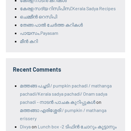
കേരള നാടൻ കറികൾ
കേരള സദ്യ റിസിപിസ്,Kerala Sadya Recipes
ചെമ്മീൻ റെസിപി
തേങ്ങ പാൽ ചേർത്ത കറികൾ
പായസം,Payasam
മീൻ കറി
Recent Comments
മത്തങ്ങ പച്ചടി / pumpkin pachadi / mathanga
pachadi/Kerala sadya pachadi/ Onam sadya
pachadi - നാടന്‍ പാചക കുറിപ്പുകള്‍
on
മത്തങ്ങാ എരിശ്ശേരി / pumpkin / mathanga
erissery
Divya
on
Lunch box -2 ടിഫിൻ ചോറും കൂട്ടാനും