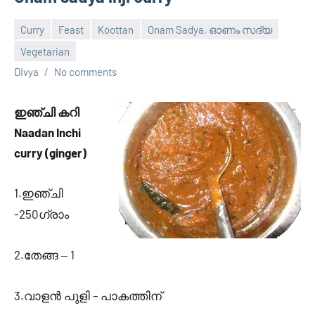
Curry
Feast
Koottan
Onam Sadya, ഓണം സദ്യ
Vegetarian
February
Divya
No comments
21,
2012
ഇഞ്ചി കറി
Naadan Inchi
curry (ginger)
1.
ഇഞ്ചി
-250
ഗ്രാം
2.
1
തേങ്ങ –
3.
–
വാളന്‍ പുളി
പാകത്തിന്