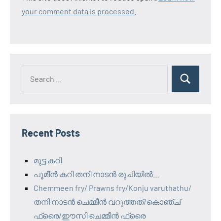
your comment data is processed.
Search
Search
for:
Recent Posts
മുട്ട കറി
പൂമീൻ കറി തനി നാടൻ രുചിയിൽ…
Chemmeen fry/ Prawns fry/Konju varuthathu/
തനി നാടൻ ചെമ്മീൻ വറുത്തത്/കൊഞ്ച്
ഫ്രൈ/ഈസി ചെമ്മീൻ ഫ്രൈ