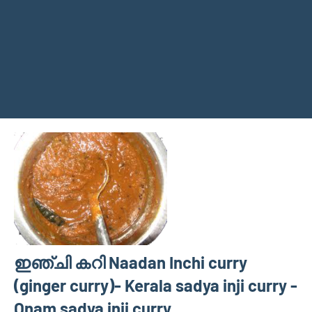
ഇഞ്ചി കറി Naadan Inchi curry
(ginger curry)- Kerala sadya inji curry -
Onam sadya inji curry