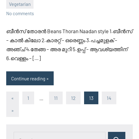
Vegetarian
February
Divya
No comments
21,
2012
ബീന്‍സ്‌ തോരന്‍ Beans Thoran Naadan style 1.ബീന്‍സ്‌
– കാല്‍ കിലോ 2.കാരറ്റ്‌ – ഒരെണ്ണം 3.പച്ചമുളക് –
അഞ്ച് 4.തേങ്ങ – അര മുറി 5.ഉപ്പ് – ആവശ്യത്തിന്
6.വെള്ളം – […]
Continue reading
Posts
Previous
«
1
…
11
12
13
14
Posts
pagination
Next
»
Posts
Search