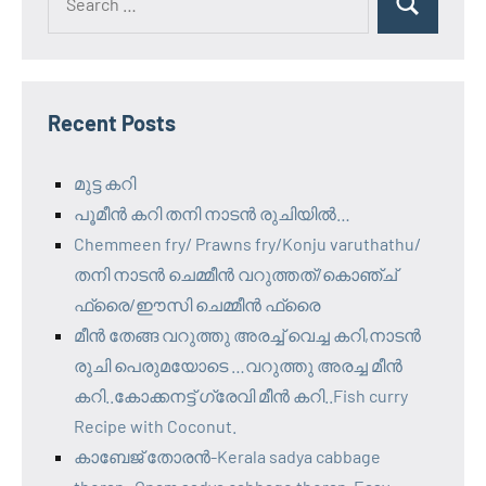
Search
for:
Recent Posts
മുട്ട കറി
പൂമീൻ കറി തനി നാടൻ രുചിയിൽ…
Chemmeen fry/ Prawns fry/Konju varuthathu/
തനി നാടൻ ചെമ്മീൻ വറുത്തത്/കൊഞ്ച്
ഫ്രൈ/ഈസി ചെമ്മീൻ ഫ്രൈ
മീൻ തേങ്ങ വറുത്തു അരച്ച് വെച്ച കറി,നാടൻ
രുചി പെരുമയോടെ …വറുത്തു അരച്ച മീൻ
കറി..കോക്കനട്ട് ഗ്രേവി മീൻ കറി..Fish curry
Recipe with Coconut.
കാബേജ് തോരൻ-Kerala sadya cabbage