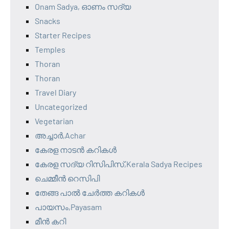
Onam Sadya, ഓണം സദ്യ
Snacks
Starter Recipes
Temples
Thoran
Thoran
Travel Diary
Uncategorized
Vegetarian
അച്ചാർ,Achar
കേരള നാടൻ കറികൾ
കേരള സദ്യ റിസിപിസ്,Kerala Sadya Recipes
ചെമ്മീൻ റെസിപി
തേങ്ങ പാൽ ചേർത്ത കറികൾ
പായസം,Payasam
മീൻ കറി