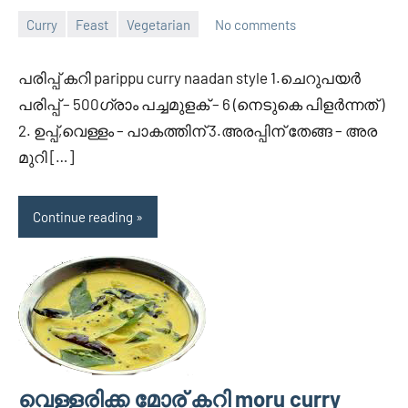
Curry
Feast
Vegetarian
No comments
February
Divya
22,
പരിപ്പ് കറി parippu curry naadan style 1.ചെറുപയര്‍
2012
പരിപ്പ് – 500ഗ്രാം പച്ചമുളക് – 6 (നെടുകെ പിളര്‍ന്നത് )
2. ഉപ്പ്,വെള്ളം – പാകത്തിന് 3.അരപ്പിന് തേങ്ങ – അര
മുറി […]
Continue reading
വെള്ളരിക്ക മോര് കറി moru curry