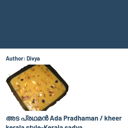
Author:
Divya
അട പ്രഥമന്‍ Ada Pradhaman / kheer
kerala style-Kerala sadya