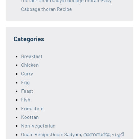
thoran- Onam sadya cabbage thoran-Easy
Cabbage thoran Recipe
Categories
Breakfast
Chicken
Curry
Egg
Feast
Fish
Fried item
Koottan
Non-vegetarian
Onam Recipe,Onam Sadyam, ഓണസദ്യ,പച്ചടി