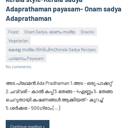
Adaprathaman payasam- Onam sadya
Adaprathaman
Feast
Onam Sadya, ഓണം സദ്യ
Snacks
Vegetarian
കേരള സദ്യ റിസിപിസ്,Kerala Sadya Recipes
February
Divya
പായസം,Payasam
25,
No comments
2012
അട പ്രഥമന്‍ Ada Pradhaman 1.അട – ഒരു പാക്കറ്റ്‌
2.ചവ്വരി – കാല്‍ കപ്പ്‌ 3.തേങ്ങ – 4എണ്ണം 5. തേങ്ങ
ചെറുതായി കഷണങ്ങള്‍ ആക്കിയത് – കുറച്ച്‌
5.ശര്‍ക്കര – 500ഗ്രാം […]
Continue reading