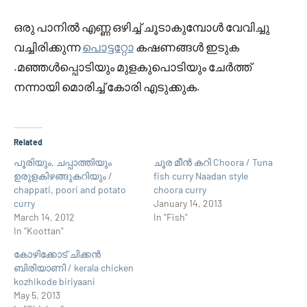
ഒരു പാനില്‍ എണ്ണ ഒഴിച്ച് ചൂടാകുമ്പോള്‍ വേവിച്ചു
വച്ചിരിക്കുന്ന
പൊട്ടറ്റോ
കഷണങ്ങള്‍ ഇടുക
.മഞ്ഞള്‍പ്പൊടിയും മുളകുപൊടിയും ചേര്‍ത്ത്
നന്നായി മൊരിച്ച് കോരി എടുക്കുക.
Related
പൂരിയും, ചപ്പാത്തിയും
ചൂര മീന്‍ കറി Choora / Tuna
ഉരുളകിഴങ്ങുകറിയും /
fish curry Naadan style
chappati, poori and potato
choora curry
curry
January 14, 2013
March 14, 2012
In "Fish"
In "Koottan"
കോഴിക്കോട്‌ ചിക്കൻ
ബിരിയാണി / kerala chicken
kozhikode biriyaani
May 5, 2013