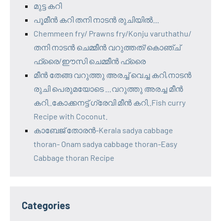
മുട്ട കറി
പൂമീൻ കറി തനി നാടൻ രുചിയിൽ…
Chemmeen fry/ Prawns fry/Konju varuthathu/
തനി നാടൻ ചെമ്മീൻ വറുത്തത്/കൊഞ്ച്
ഫ്രൈ/ഈസി ചെമ്മീൻ ഫ്രൈ
മീൻ തേങ്ങ വറുത്തു അരച്ച് വെച്ച കറി,നാടൻ
രുചി പെരുമയോടെ …വറുത്തു അരച്ച മീൻ
കറി..കോക്കനട്ട് ഗ്രേവി മീൻ കറി..Fish curry
Recipe with Coconut.
കാബേജ് തോരൻ-Kerala sadya cabbage
thoran- Onam sadya cabbage thoran-Easy
Cabbage thoran Recipe
Categories