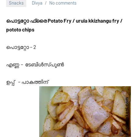
Snacks
Divya
No comments
October
20,
പൊട്ടറ്റോ ഫ്രൈ Potato Fry / urula kkizhangu fry /
2013
pototo chips
പൊട്ടറ്റോ – 2
എണ്ണ – ടേബിള്‍സ്പൂണ്‍
ഉപ്പ്‌ – പാകത്തിന്