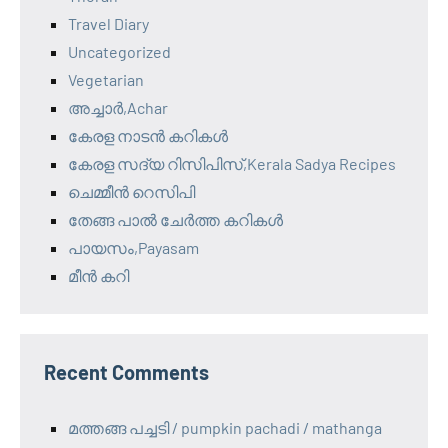
Travel Diary
Uncategorized
Vegetarian
അച്ചാർ,Achar
കേരള നാടൻ കറികൾ
കേരള സദ്യ റിസിപിസ്,Kerala Sadya Recipes
ചെമ്മീൻ റെസിപി
തേങ്ങ പാൽ ചേർത്ത കറികൾ
പായസം,Payasam
മീൻ കറി
Recent Comments
മത്തങ്ങ പച്ചടി / pumpkin pachadi / mathanga