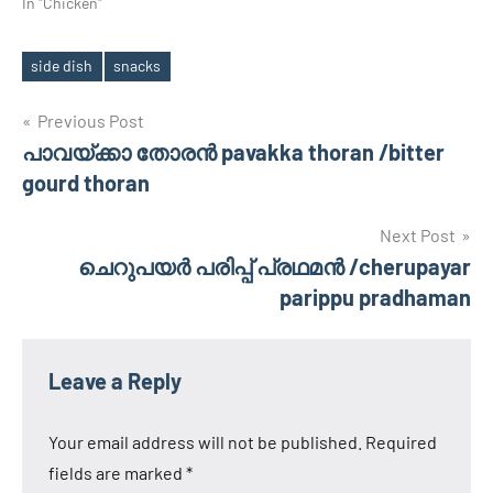
In "Chicken"
side dish
snacks
Tags
Post
Previous Post
പാവയ്ക്കാ തോരന്‍ pavakka thoran /bitter
navigation
gourd thoran
Next Post
ചെറുപയര്‍ പരിപ്പ് പ്രഥമന്‍ /cherupayar
parippu pradhaman
Leave a Reply
Your email address will not be published.
Required
fields are marked
*