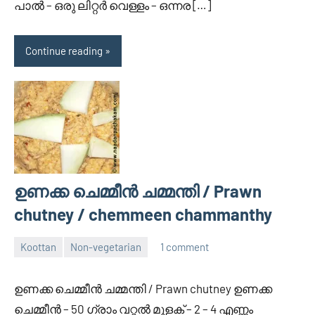
പാല്‍ – ഒരു ലിറ്റര്‍ വെള്ളം – ഒന്നര […]
Continue reading
ഉണക്ക ചെമ്മീന്‍ ചമ്മന്തി / Prawn
chutney / chemmeen chammanthy
Koottan
Non-vegetarian
1 comment
April
Divya
30,
ഉണക്ക ചെമ്മീന്‍ ചമ്മന്തി / Prawn chutney ഉണക്ക
2014
ചെമ്മീന്‍ – 50 ഗ്രാം വറ്റല്‍ മുളക് – 2 – 4 എണ്ണം