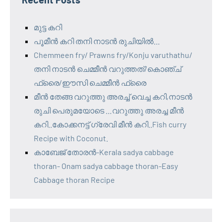
മുട്ട കറി
പൂമീൻ കറി തനി നാടൻ രുചിയിൽ…
Chemmeen fry/ Prawns fry/Konju varuthathu/
തനി നാടൻ ചെമ്മീൻ വറുത്തത്/കൊഞ്ച്
ഫ്രൈ/ഈസി ചെമ്മീൻ ഫ്രൈ
മീൻ തേങ്ങ വറുത്തു അരച്ച് വെച്ച കറി,നാടൻ
രുചി പെരുമയോടെ …വറുത്തു അരച്ച മീൻ
കറി..കോക്കനട്ട് ഗ്രേവി മീൻ കറി..Fish curry
Recipe with Coconut.
കാബേജ് തോരൻ-Kerala sadya cabbage
thoran- Onam sadya cabbage thoran-Easy
Cabbage thoran Recipe