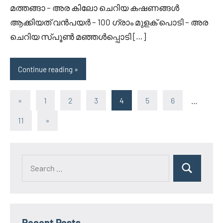
മത്തങ്ങാ – അര കിലോ ചെറിയ കഷണങ്ങള്‍
ആക്കിയത് വന്‍പയര്‍ – 100 ഗ്രാം മുളക് പൊടി – അര
ചെറിയ സ്പൂണ്‍ മഞ്ഞള്‍പ്പൊടി […]
Continue reading
Posts
Previous
«
1
2
3
4
5
6
…
Posts
pagination
Next
11
»
Posts
Search
Search
for:
Recent Posts