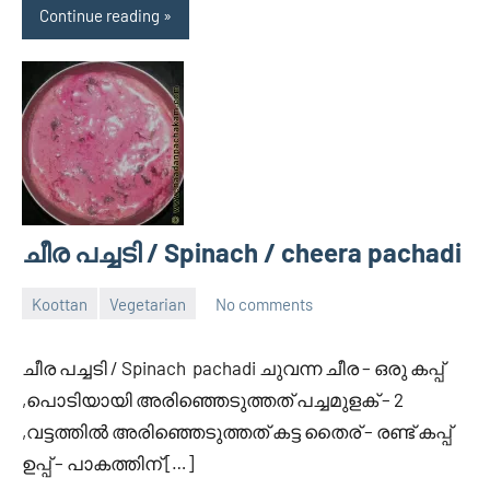
Continue reading
ചീര പച്ചടി / Spinach / cheera pachadi
Koottan
Vegetarian
No comments
May
Divya
5,
ചീര പച്ചടി / Spinach pachadi ചുവന്ന ചീര – ഒരു കപ്പ്‌
2014
,പൊടിയായി അരിഞ്ഞെടുത്തത് പച്ചമുളക് – 2
,വട്ടത്തില്‍ അരിഞ്ഞെടുത്തത് കട്ട തൈര് – രണ്ട് കപ്പ്‌
ഉപ്പ് – പാകത്തിന് […]