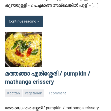
കുഞ്ഞുള്ളി – 2 പച്ചമാങ്ങ അല്ലെങ്കില്‍ പുളി – […]
Continue reading
മത്തങ്ങാ എരിശ്ശേരി / pumpkin /
mathanga erissery
Koottan
Vegetarian
1 comment
April
Divya
30,
മത്തങ്ങാ എരിശ്ശേരി / pumpkin / mathanga erissery
2014