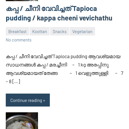
കപ്പ / ചീനി വേവിച്ചത് Tapioca
pudding / kappa cheeni vevichathu
Breakfast
Koottan
Snacks
Vegetarian
June
Divya
No comments
11,
2014
കപ്പ / ചീനി വേവിച്ചത് Tapioca pudding ആവശ്യമായ
സാധനങ്ങള്‍ കപ്പ / മരച്ചീനി – 1 kg അരപ്പിനു
ആവശ്യമായത് തേങ്ങ – 1 വെളുത്തുള്ളി – 7
– 8 […]
Continue reading