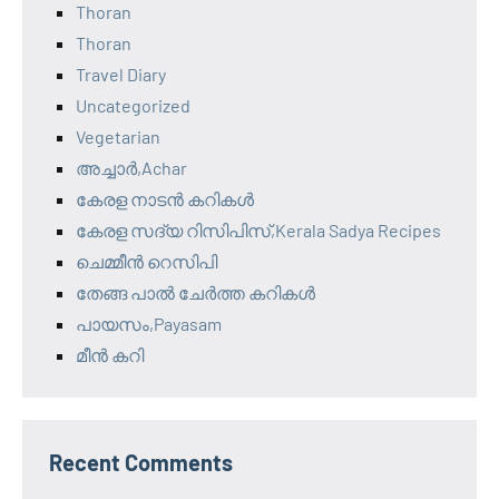
Thoran
Thoran
Travel Diary
Uncategorized
Vegetarian
അച്ചാർ,Achar
കേരള നാടൻ കറികൾ
കേരള സദ്യ റിസിപിസ്,Kerala Sadya Recipes
ചെമ്മീൻ റെസിപി
തേങ്ങ പാൽ ചേർത്ത കറികൾ
പായസം,Payasam
മീൻ കറി
Recent Comments