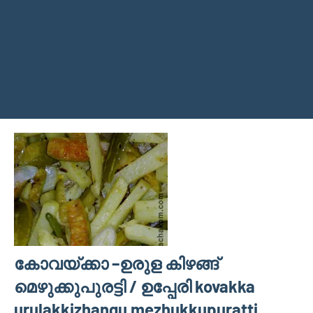
കോവയ്ക്കാ –ഉരുള കിഴങ്ങ്
മെഴുക്കുപുരട്ടി / ഉപ്പേരി kovakka
urulakkizhangu mezhukkupuratti