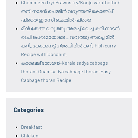
Chemmeen fry/ Prawns fry/Konju varuthathu/
തനി നാടൻ ചെമ്മീൻ വറുത്തത്/കൊഞ്ച്
ഫ്രൈ/ഈസി ചെമ്മീൻ ഫ്രൈ
മീൻ തേങ്ങ വറുത്തു അരച്ച് വെച്ച കറി,നാടൻ
രുചി പെരുമയോടെ …വറുത്തു അരച്ച മീൻ
കറി..കോക്കനട്ട് ഗ്രേവി മീൻ കറി..Fish curry
Recipe with Coconut.
കാബേജ് തോരൻ-Kerala sadya cabbage
thoran- Onam sadya cabbage thoran-Easy
Cabbage thoran Recipe
Categories
Breakfast
Chicken