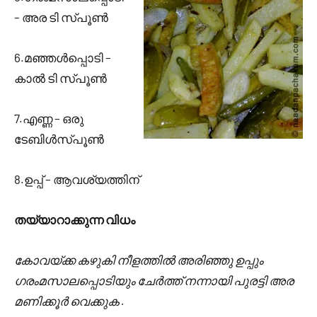
– അര ടി സ്പൂണ്‍
6.മഞ്ഞള്‍പ്പൊടി –
കാല്‍ ടി സ്പൂണ്‍
7.എണ്ണ – ഒരു
ടേബിള്‍സ്പൂണ്‍
8.ഉപ്പ് – ആവശ്യത്തിന്
തയ്യാറാക്കുന്ന വിധം
കോവയ്ക്ക കഴുകി നീളത്തില്‍ അരിഞ്ഞു ഉപ്പും
ഗരംമസാലപ്പൊടിയും ചേര്‍ത്ത് നന്നായി പുരട്ടി അര
മണിക്കൂര്‍ വെക്കുക .