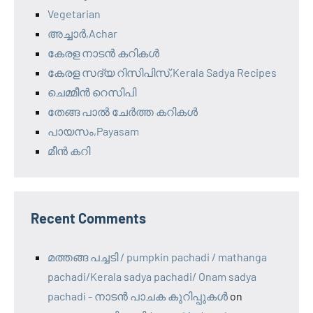
Vegetarian
അച്ചാർ,Achar
കേരള നാടൻ കറികൾ
കേരള സദ്യ റിസിപിസ്,Kerala Sadya Recipes
ചെമ്മീൻ റെസിപി
തേങ്ങ പാൽ ചേർത്ത കറികൾ
പായസം,Payasam
മീൻ കറി
Recent Comments
മത്തങ്ങ പച്ചടി / pumpkin pachadi / mathanga
pachadi/Kerala sadya pachadi/ Onam sadya
pachadi - നാടന്‍ പാചക കുറിപ്പുകള്‍
on