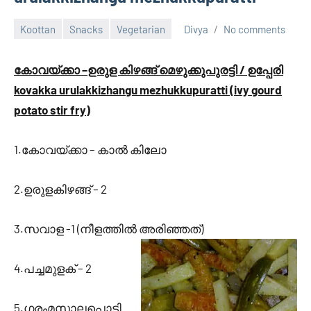
Koottan
Snacks
Vegetarian
Divya
No comments
March
2,
കോവയ്ക്കാ –ഉരുള കിഴങ്ങ് മെഴുക്കുപുരട്ടി / ഉപ്പേരി
2013
kovakka urulakkizhangu mezhukkupuratti (ivy gourd
potato stir fry)
1.കോവയ്ക്കാ – കാല്‍ കിലോ
2.ഉരുളകിഴങ്ങ് – 2
3.സവാള -1 (നീളത്തില്‍ അരിഞ്ഞത്)
4.പച്ചമുളക് – 2
5.ഗരംമസാലപ്പൊടി