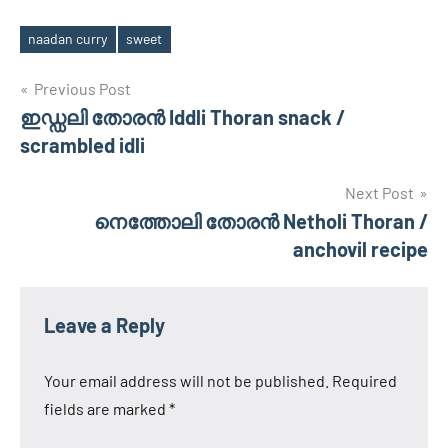
naadan curry
sweet
Tags
Post
Previous Post
ഇഡ്ഡലി തോരന്‍ Iddli Thoran snack /
navigation
scrambled idli
Next Post
നെത്തോലി തോരന്‍ Netholi Thoran /
anchovil recipe
Leave a Reply
Your email address will not be published.
Required
fields are marked
*