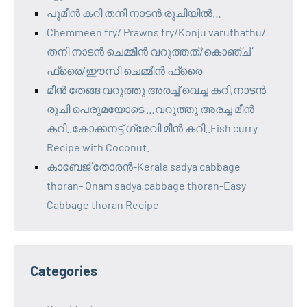
പൂമീൻ കറി തനി നാടൻ രുചിയിൽ…
Chemmeen fry/ Prawns fry/Konju varuthathu/
തനി നാടൻ ചെമ്മീൻ വറുത്തത്/കൊഞ്ച്
ഫ്രൈ/ഈസി ചെമ്മീൻ ഫ്രൈ
മീൻ തേങ്ങ വറുത്തു അരച്ച് വെച്ച കറി,നാടൻ
രുചി പെരുമയോടെ …വറുത്തു അരച്ച മീൻ
കറി..കോക്കനട്ട് ഗ്രേവി മീൻ കറി..Fish curry
Recipe with Coconut.
കാബേജ് തോരൻ-Kerala sadya cabbage
thoran- Onam sadya cabbage thoran-Easy
Cabbage thoran Recipe
Categories