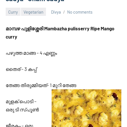
Curry
Vegetarian
Divya
No comments
December
2,
മാമ്പഴ പുളിശ്ശേരി Mambazha pulisserry Ripe Mango
2012
curry
പഴുത്ത മാങ്ങ – 4 എണ്ണം
തൈര് – 3 കപ്പ്‌
തേങ്ങ തിരുമ്മിയത്‌- 1 മുറി തേങ്ങ
മുളക് പൊടി –
ഒരു ടി സ്പൂണ്‍
ജീരകം – ഒരു