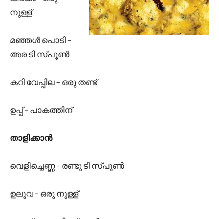
നുള്ള്
മഞ്ഞള്‍ പൊടി –
അര ടി സ്പൂണ്‍
കറി വേപ്പില – ഒരു തണ്ട്
ഉപ്പ് – പാകത്തിന്
താളിക്കാന്‍
വെളിച്ചെണ്ണ – രണ്ടു ടി സ്പൂണ്‍
ഉലുവ – ഒരു നുള്ള്