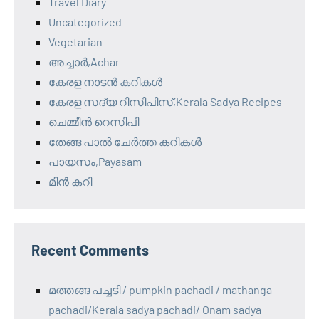
Travel Diary
Uncategorized
Vegetarian
അച്ചാർ,Achar
കേരള നാടൻ കറികൾ
കേരള സദ്യ റിസിപിസ്,Kerala Sadya Recipes
ചെമ്മീൻ റെസിപി
തേങ്ങ പാൽ ചേർത്ത കറികൾ
പായസം,Payasam
മീൻ കറി
Recent Comments
മത്തങ്ങ പച്ചടി / pumpkin pachadi / mathanga
pachadi/Kerala sadya pachadi/ Onam sadya