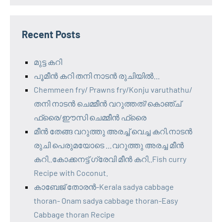
Recent Posts
മുട്ട കറി
പൂമീൻ കറി തനി നാടൻ രുചിയിൽ…
Chemmeen fry/ Prawns fry/Konju varuthathu/
തനി നാടൻ ചെമ്മീൻ വറുത്തത്/കൊഞ്ച്
ഫ്രൈ/ഈസി ചെമ്മീൻ ഫ്രൈ
മീൻ തേങ്ങ വറുത്തു അരച്ച് വെച്ച കറി,നാടൻ
രുചി പെരുമയോടെ …വറുത്തു അരച്ച മീൻ
കറി..കോക്കനട്ട് ഗ്രേവി മീൻ കറി..Fish curry
Recipe with Coconut.
കാബേജ് തോരൻ-Kerala sadya cabbage
thoran- Onam sadya cabbage thoran-Easy
Cabbage thoran Recipe