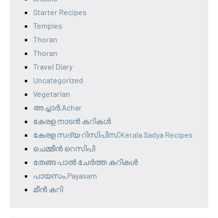
Starter Recipes
Temples
Thoran
Thoran
Travel Diary
Uncategorized
Vegetarian
അച്ചാർ,Achar
കേരള നാടൻ കറികൾ
കേരള സദ്യ റിസിപിസ്,Kerala Sadya Recipes
ചെമ്മീൻ റെസിപി
തേങ്ങ പാൽ ചേർത്ത കറികൾ
പായസം,Payasam
മീൻ കറി