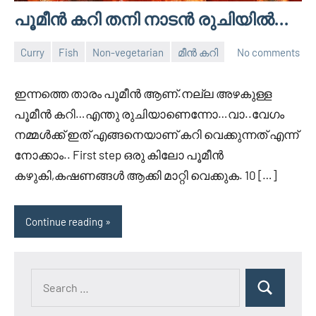
പൂമീൻ കറി തനി നാടൻ രുചിയിൽ…
Curry
Fish
Non-vegetarian
മീൻ കറി
No comments
June
Divya
11,
ഇന്നത്തെ താരം പൂമീൻ ആണ്.നല്ല അഴകുള്ള
2026
പൂമീൻ കറി…എന്തു രുചിയാണെന്നോ…വാ..വേഗം
നമ്മൾക്ക് ഇത് എങ്ങനെയാണ് കറി വെക്കുന്നത് എന്ന്
നോക്കാം.. First step ഒരു കിലോ പൂമീൻ
കഴുകി,കഷണങ്ങൾ ആക്കി മാറ്റി വെക്കുക. 10 […]
Continue reading
Search
Search
for: