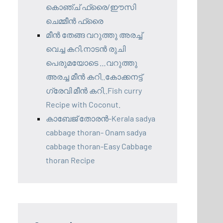
കൊഞ്ച് ഫ്രൈ/ഈസി
ചെമ്മീൻ ഫ്രൈ
മീൻ തേങ്ങ വറുത്തു അരച്ച്
വെച്ച കറി,നാടൻ രുചി
പെരുമയോടെ …വറുത്തു
അരച്ച മീൻ കറി..കോക്കനട്ട്
ഗ്രേവി മീൻ കറി..Fish curry
Recipe with Coconut.
കാബേജ് തോരൻ-Kerala sadya
cabbage thoran- Onam sadya
cabbage thoran-Easy Cabbage
thoran Recipe