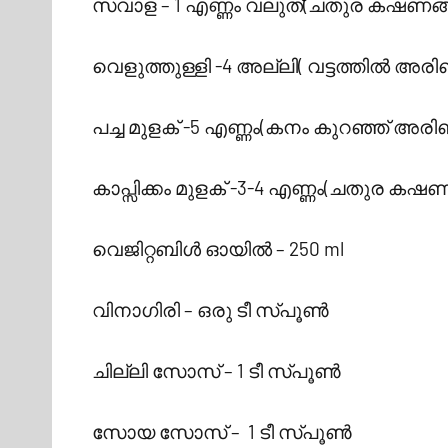
സവാള – 1 എണ്ണം വലുത്(ചതുര കഷണങ്
വെളുത്തുള്ളി -4 അല്ലി( വട്ടത്തിൽ അരി
പച്ച മുളക് -5 എണ്ണം(കനം കുറഞ്ഞ് അരി
കാപ്സിക്കം മുളക് -3-4 എണ്ണം(ചതുര കഷ
വെജിറ്റബിൾ ഓയിൽ – 250 ml
വിനാഗിരി – ഒരു ടീ സ്പൂൺ
ചില്ലി സോസ് – 1 ടീ സ്പൂൺ
സോയ സോസ് – 1 ടീ സ്പൂൺ