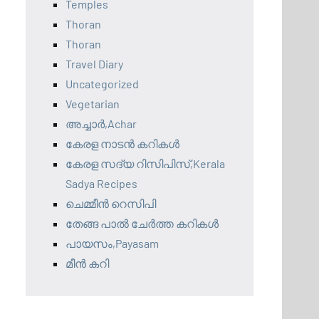
Temples
Thoran
Thoran
Travel Diary
Uncategorized
Vegetarian
അച്ചാർ,Achar
കേരള നാടൻ കറികൾ
കേരള സദ്യ റിസിപിസ്,Kerala
Sadya Recipes
ചെമ്മീൻ റെസിപി
തേങ്ങ പാൽ ചേർത്ത കറികൾ
പായസം,Payasam
മീൻ കറി