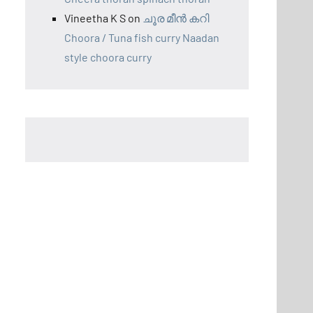
Vineetha K S
on
ചൂര മീന്‍ കറി
Choora / Tuna fish curry Naadan
style choora curry