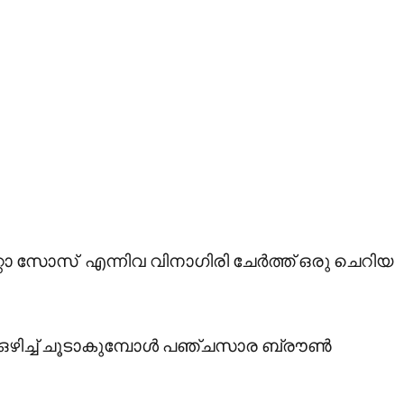
 സോസ് എന്നിവ വിനാഗിരി ചേർത്ത് ഒരു ചെറിയ
്ണ ഒഴിച്ച് ചൂടാകുമ്പോൾ പഞ്ചസാര ബ്രൗൺ