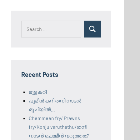
Search
Search
for:
Recent Posts
മുട്ട കറി
പൂമീൻ കറി തനി നാടൻ
രുചിയിൽ…
Chemmeen fry/ Prawns
fry/Konju varuthathu/തനി
നാടൻ ചെമ്മീൻ വറുത്തത്/