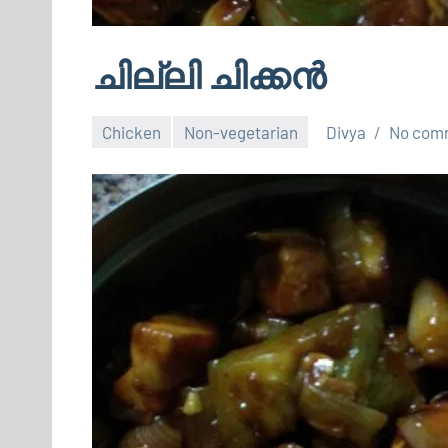
ചില്ലി ചിക്കൻ
Chicken
Non-vegetarian
Divya
No com
July
3,
2025