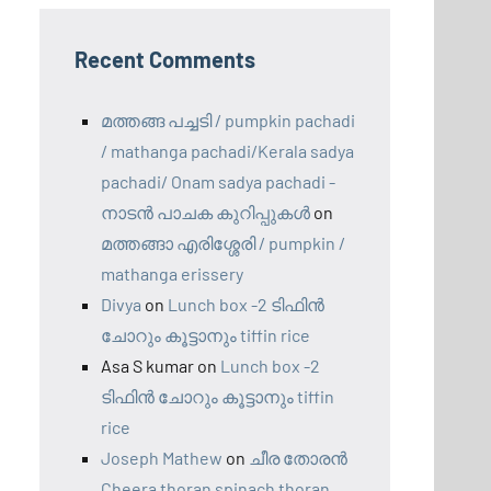
Recent Comments
മത്തങ്ങ പച്ചടി / pumpkin pachadi
/ mathanga pachadi/Kerala sadya
pachadi/ Onam sadya pachadi -
നാടന്‍ പാചക കുറിപ്പുകള്‍
on
മത്തങ്ങാ എരിശ്ശേരി / pumpkin /
mathanga erissery
Divya
on
Lunch box -2 ടിഫിൻ
ചോറും കൂട്ടാനും tiffin rice
Asa S kumar
on
Lunch box -2
ടിഫിൻ ചോറും കൂട്ടാനും tiffin
rice
Joseph Mathew
on
ചീര തോരൻ
Cheera thoran spinach thoran